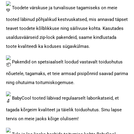
Toodete värskuse ja turvalisuse tagamiseks on meie
tooted läbinud põhjalikud kestvuskatsed, mis annavad täpset
teavet toodete kõlblikkuse ning säilivuse kohta. Kasutades
usaldusväärseid zip-lock pakendeid, saame kindlustada
toote kvaliteedi ka koduses sügavkülmas.
Pakendid on spetsiaalselt loodud vastavalt toiduohutus
nõuetele, tagamaks, et teie armsad pisipõnnid saavad parima
ning ohutuima toitumiskogemuse.
BabyCool tooted läbivad regulaarselt laborikatseid, et
tagada kõrgeim kvaliteet ja täielik toiduohutus. Sinu lapse
tervis on meie jaoks kõige olulisem!