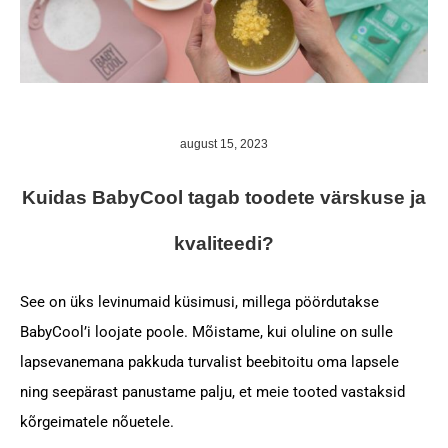
august 15, 2023
Kuidas BabyCool tagab toodete värskuse ja
kvaliteedi?
See on üks levinumaid küsimusi, millega pöördutakse
BabyCool’i loojate poole. Mõistame, kui oluline on sulle
lapsevanemana pakkuda turvalist beebitoitu oma lapsele
ning seepärast panustame palju, et meie tooted vastaksid
kõrgeimatele nõuetele.