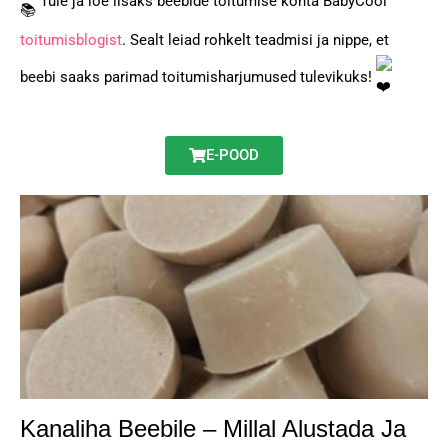
Tule ja loe lisaks beebide toitumise kohta BabyCool
toitumisblogist
. Sealt leiad rohkelt teadmisi ja nippe, et
beebi saaks parimad toitumisharjumused tulevikuks!
E-POOD
Kanaliha Beebile – Millal Alustada Ja