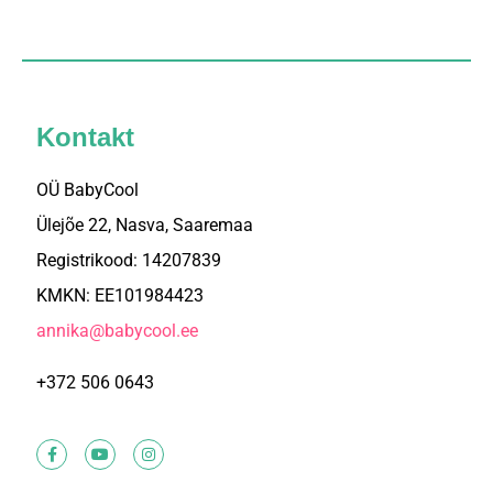
Kontakt
OÜ BabyCool
Ülejõe 22, Nasva, Saaremaa
Registrikood: 14207839
KMKN: EE101984423
annika@babycool.ee
+372 506 0643