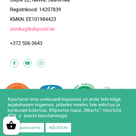
Registrikood: 14207839
KMKN: EE101984423
annika@babycool.ee
+372 506 0643
Kasutame oma veebisaidil küpsiseid, et anda teile kõige
asjakohasem kogemus, pidades meeles teie eelistusi ja
korduvaid külastusi. Klõpsates nupul „Nõustu”, nõustute
KÕIKI küpsiste kasutamisega.
0
© 2026 |
Babycool.ee
|
Privaatsusinfo
|
Müügitingimused
Privaatsusinfo
NÕUSTUN
Lehte haldab:
89