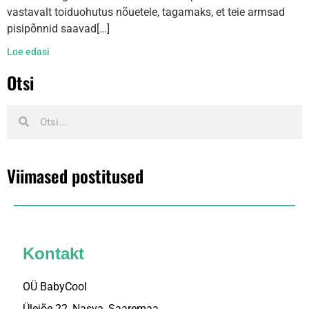
vastavalt toiduohutus nõuetele, tagamaks, et teie armsad
pisipõnnid saavad[…]
Loe edasi
Otsi
Viimased postitused
Kontakt
OÜ BabyCool
Ülejõe 22, Nasva, Saaremaa