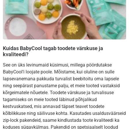
Kuidas BabyCool tagab toodete värskuse ja
kvaliteedi?
See on üks levinumaid küsimusi, millega pöördutakse
BabyCool’i loojate poole. Mõistame, kui oluline on sulle
lapsevanemana pakkuda turvalist beebitoitu oma lapsele
ning seepärast panustame palju, et meie tooted vastaksid
kõrgeimatele nõuetele. Toodete värskuse ja turvalisuse
tagamiseks on meie tooted läbinud põhjalikud
kestvuskatsed, mis annavad täpset teavet toodete
kõlblikkuse ning säilivuse kohta. Kasutades usaldusväärseid
zip-lock pakendeid, saame kindlustada toote kvaliteedi ka
koduses sügavkülmas. Pakendid on spetsiaalselt loodud