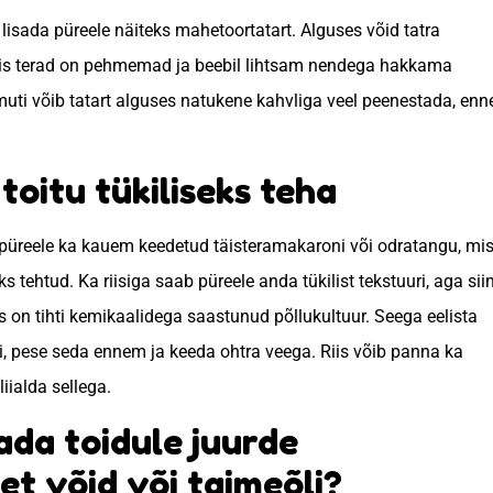
lisada püreele näiteks mahetoortatart. Alguses võid tatra
siis terad on pehmemad ja beebil lihtsam nendega hakkama
uti võib tatart alguses natukene kahvliga veel peenestada, enn
.
 toitu tükiliseks teha
 püreele ka kauem keedetud täisteramakaroni või odratangu, mi
tehtud. Ka riisiga saab püreele anda tükilist tekstuuri, aga sii
is on tihti kemikaalidega saastunud põllukultuur. Seega eelista
si, pese seda ennem ja keeda ohtra veega. Riis võib panna ka
liialda sellega.
sada toidule juurde
et võid või taimeõli?