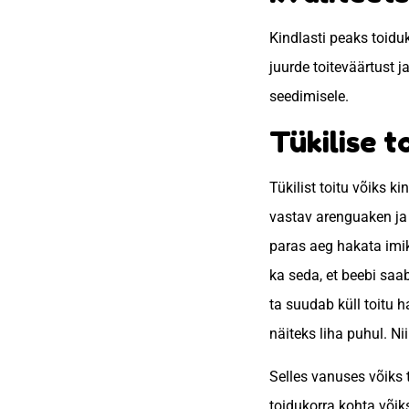
Kindlasti peaks toiduk
juurde toiteväärtust 
seedimisele.
Tükilise 
Tükilist toitu võiks k
vastav arenguaken ja 
paras aeg hakata imi
ka seda, et beebi saa
ta suudab küll toitu 
näiteks liha puhul. N
Selles vanuses võiks 
toidukorra kohta võiks