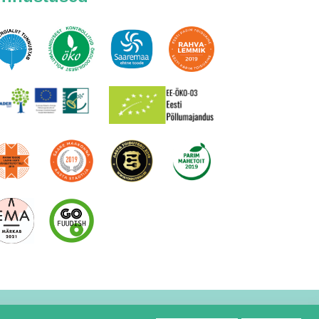
kuubikud 200g
BabyCool põll roosa
12.30
€
Lisa korvi