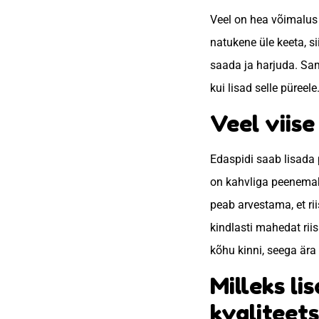
Veel on hea võimalus 
natukene üle keeta, 
saada ja harjuda. Sam
kui lisad selle püreele
Veel viise
Edaspidi saab lisada
on kahvliga peenemaks 
peab arvestama, et ri
kindlasti mahedat rii
kõhu kinni, seega ära 
Milleks li
kvaliteets