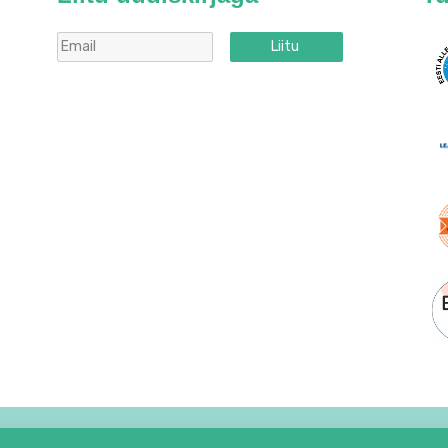
Liitu
Siilikese püreetuub
Sügavkülmutatud lillkapsapüree 
5.06
€
25,30 €/kg
Lisa korvi
6 |
Babycool.ee
|
Privaatsusinfo
|
Müügitingimused