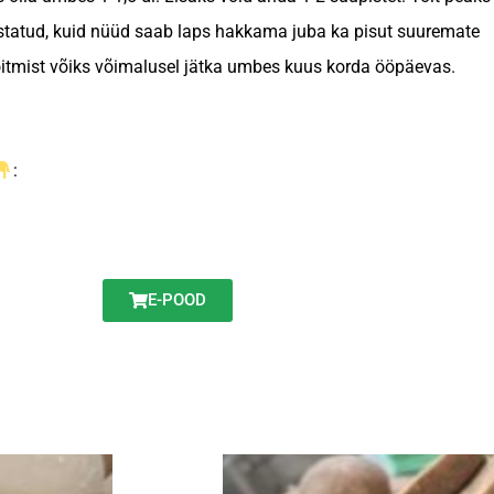
statud, kuid nüüd saab laps hakkama juba ka pisut suuremate
oitmist võiks võimalusel jätka umbes kuus korda ööpäevas.
:
E-POOD