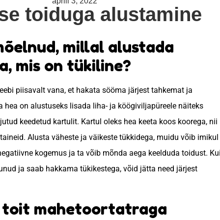
aprill 3, 2022
ise toiduga alustamine
mõelnud, millal alustada
a, mis on tükiline?
ebi piisavalt vana, et hakata sööma järjest tahkemat ja
a hea on alustuseks lisada liha- ja köögiviljapüreele näiteks
utud keedetud kartulit. Kartul oleks hea keeta koos koorega, nii
taineid. Alusta väheste ja väikeste tükkidega, muidu võib imikul
negatiivne kogemus ja ta võib mõnda aega keelduda toidust. Ku
junud ja saab hakkama tükikestega, võid jätta need järjest
s toit mahetoortatraga