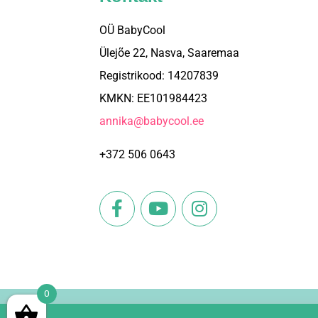
OÜ BabyCool
Ülejõe 22, Nasva, Saaremaa
Registrikood: 14207839
KMKN: EE101984423
annika@babycool.ee
+372 506 0643
üreekuubikute komplekt “BEEBIGURMEE”
Sügavkülmutatud veiselihapüree kuubikud 200g
BabyCool 
12.15
€
3.09
€
60,75 €/kg
0
Lisa korvi
Lisa korvi
© 202