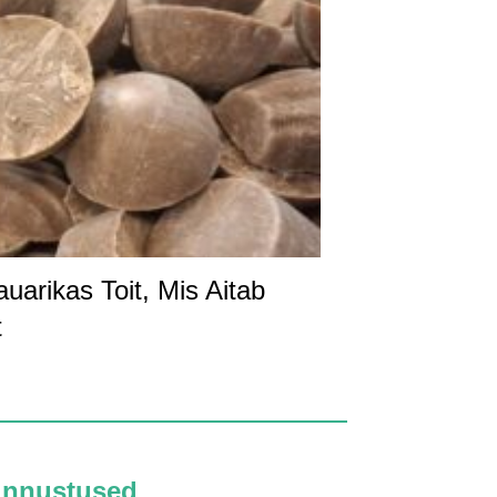
arikas Toit, Mis Aitab
t
unnustused