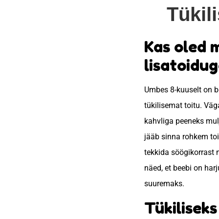
Tükil
Kas oled 
lisatoidug
Umbes 8-kuuselt on be
tükilisemat toitu. Väg
kahvliga peeneks mulj
jääb sinna rohkem toi
tekkida söögikorrast 
näed, et beebi on har
suuremaks.
Tükilisek