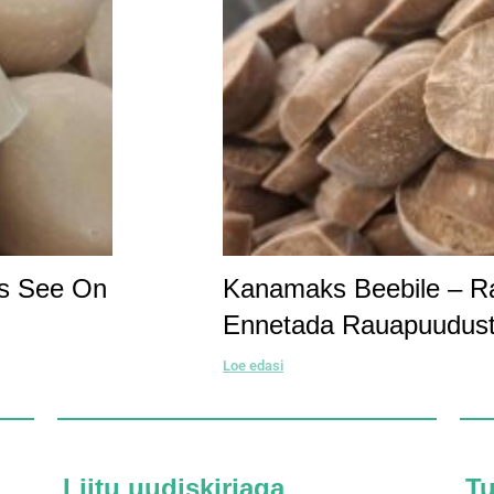
ks See On
Kanamaks Beebile – Rau
Ennetada Rauapuudus
Loe edasi
Liitu uudiskirjaga
T