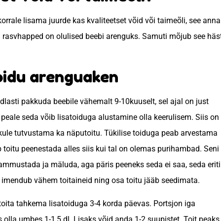
orrale lisama juurde kas kvaliteetset võid või taimeõli, see ann
ja rasvhapped on olulised beebi arenguks. Samuti mõjub see häst
toidu arenguaken
indlasti pakkuda beebile vähemalt 9-10kuuselt, sel ajal on just
peale seda võib lisatoiduga alustamine olla keerulisem. Siis on
kule tutvustama ka näputoitu. Tükilise toiduga peab arvestama
b toitu peenestada alles siis kui tal on olemas purihambad. Seni
hammustada ja mäluda, aga päris peeneks seda ei saa, seda eriti
ii imendub vähem toitaineid ning osa toitu jääb seedimata.
toita tahkema lisatoiduga 3-4 korda päevas. Portsjon iga
 olla umbes 1-1,5 dl. Lisaks võid anda 1-2 suupistet. Toit peaks