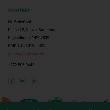
Kontakt
OÜ BabyCool
Ülejõe 22, Nasva, Saaremaa
Registrikood: 14207839
KMKN: EE101984423
annika@babycool.ee
+372 506 0643