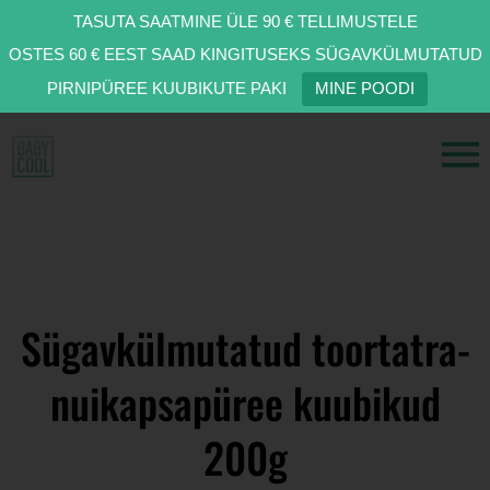
TASUTA SAATMINE ÜLE 90 € TELLIMUSTELE
OSTES 60 € EEST SAAD KINGITUSEKS SÜGAVKÜLMUTATUD
PIRNIPÜREE KUUBIKUTE PAKI
MINE POODI
Sügavkülmutatud toortatra-
nuikapsapüree kuubikud
200g