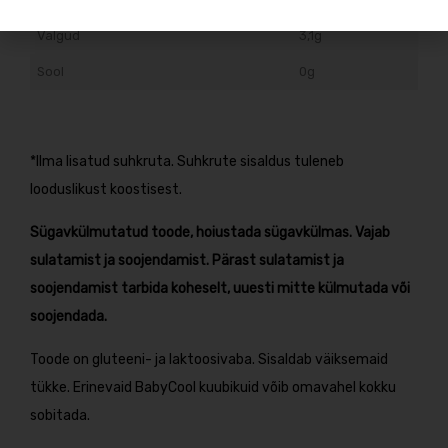
Valgud
3,1g
Sool
0g
*Ilma lisatud suhkruta. Suhkrute sisaldus tuleneb
looduslikust koostisest.
Sügavkülmutatud toode, hoiustada sügavkülmas. Vajab
sulatamist ja soojendamist. Pärast sulatamist ja
soojendamist tarbida koheselt, uuesti mitte külmutada või
soojendada.
Toode on gluteeni- ja laktoosivaba. Sisaldab väiksemaid
tükke. Erinevaid BabyCool kuubikuid võib omavahel kokku
sobitada.