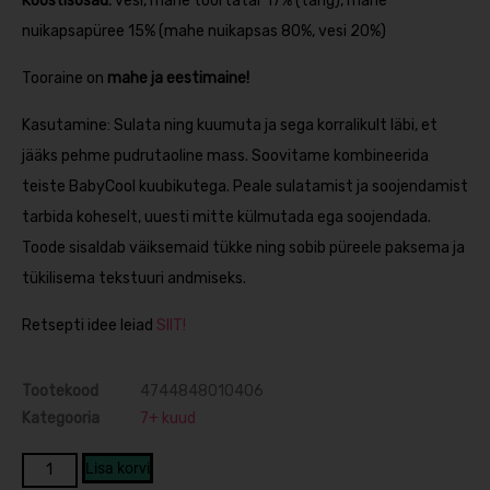
Koostisosad:
vesi, mahe toortatar 17% (tang), mahe
nuikapsapüree 15% (mahe nuikapsas 80%, vesi 20%)
Tooraine on
mahe ja eestimaine!
Kasutamine: Sulata ning kuumuta ja sega korralikult läbi, et
jääks pehme pudrutaoline mass. Soovitame kombineerida
teiste BabyCool kuubikutega. Peale sulatamist ja soojendamist
tarbida koheselt, uuesti mitte külmutada ega soojendada.
Toode sisaldab väiksemaid tükke ning sobib püreele paksema ja
tükilisema tekstuuri andmiseks.
Retsepti idee leiad
SIIT!
Tootekood
4744848010406
Kategooria
7+ kuud
Lisa korvi