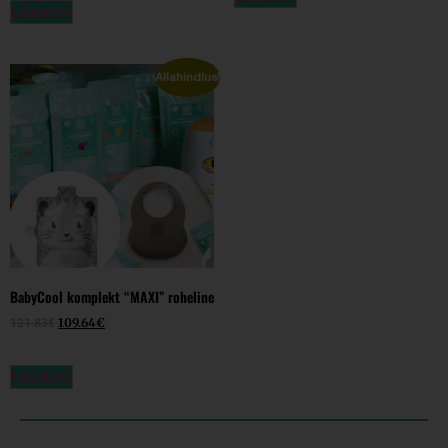
Lisa korvi
Allahindlus!
BabyCool komplekt “MAXI” roheline
109.64
€
121.83
€
Lisa korvi