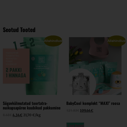
Seotud Tooted
Allahindlus!
Allahindlus!
Sügavkülmutatud toortatra-
BabyCool komplekt “MAXI” roosa
nuikapsapüree kuubikud pakkumine
109.64
€
121.83
€
4.34
€
21,70 €/kg
8.68
€
Lisa korvi