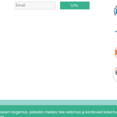
Liitu
mutatud toortatra-nuikapsapüree kuubikud pakkumine
BabyCool põll roheline
34
€
12.30
€
21,70 €/kg
Lisa korvi
6 |
Babycool.ee
|
Privaatsusinfo
|
Müügitingimused
hasem kogemus, pidades meeles teie eelistusi ja korduvaid külastus
Lehte haldab:
89
ga.