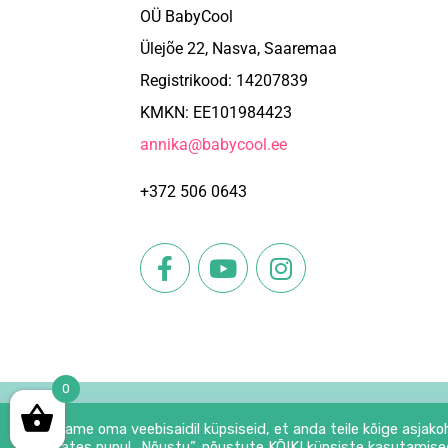
OÜ BabyCool
Ülejõe 22, Nasva, Saaremaa
Registrikood: 14207839
KMKN: EE101984423
annika@babycool.ee
+372 506 0643
eline
Sügavkülmutatud lillkapsapüree kuubikud pakkumine
Sügavkül
10.12
€
5.06
€
8.68
€
4.
0
Lisa korvi
Lisa korvi
© 202
Kasutame oma veebisaidil küpsiseid, et anda teile kõige asjako
Klõpsates nupul „Nõustu”, nõustute KÕIKI küpsiste kasutamise