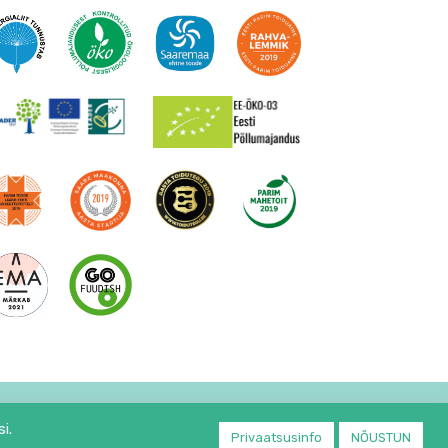
Sügavkülmutatud kõrvitsapüree kuubikud 200g
4.95
€
24,74 €/kg
Lisa korvi
i.
Privaatsusinfo
NÕUSTUN