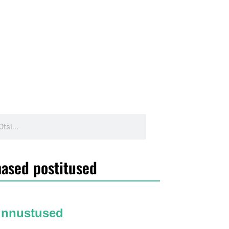
ased postitused
unnustused