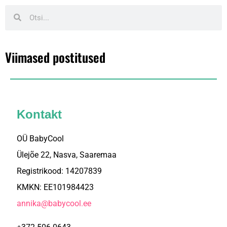
Viimased postitused
Kontakt
OÜ BabyCool
Ülejõe 22, Nasva, Saaremaa
Registrikood: 14207839
KMKN: EE101984423
annika@babycool.ee