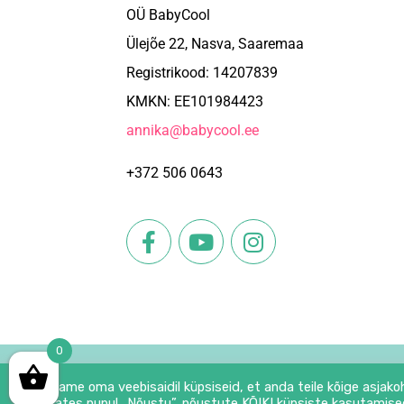
OÜ BabyCool
Ülejõe 22, Nasva, Saaremaa
Registrikood: 14207839
KMKN: EE101984423
annika@babycool.ee
+372 506 0643
ree kuubikud 200g
Pastinaagipüree kuubikud 2=3 PAKKUMINE
Sügavkül
15.18
€
10.12
€
13.27
€
66
0
Lisa korvi
Lisa korvi
© 202
Kasutame oma veebisaidil küpsiseid, et anda teile kõige asjako
Klõpsates nupul „Nõustu”, nõustute KÕIKI küpsiste kasutamise