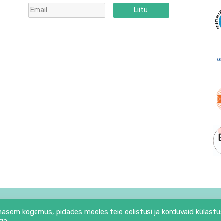
Liitu
mutatud broilerimaksapüree kuubikud 200g
Sügavkülmutatud brokolipüree k
5.06
€
,34 €/kg
25.3 €/kg
Lisa korvi
6 |
Babycool.ee
|
Privaatsusinfo
|
Müügitingimused
hasem kogemus, pidades meeles teie eelistusi ja korduvaid külastus
Lehte haldab:
89
ga.