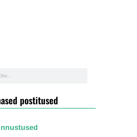
ased postitused
unnustused