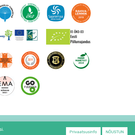
uubikud 200g
Sügavkülmutatud BabyCool püreekuubikute komplekt “B
106.44
€
95.79
€
Lisa korvi
i.
Privaatsusinfo
NÕUSTUN