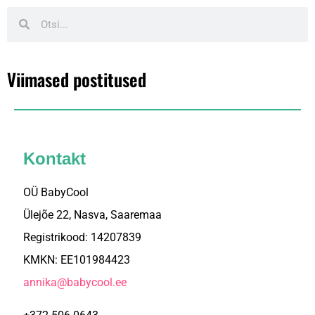
Viimased postitused
Kontakt
OÜ BabyCool
Ülejõe 22, Nasva, Saaremaa
Registrikood: 14207839
KMKN: EE101984423
annika@babycool.ee