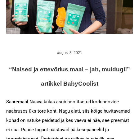
august 3, 2021
“Naised ja ettevõtlus maal – jah, muidugi!”
artikkel BabyCoolist
Saaremaal Nasva külas asub hoolitsetud koduhoovide
naabruses üks tore koht. Nagu alati, siis kõige huvitavamad
kohad on natuke peidetud ja kes vaeva ei näe, see preemiat
ei saa. Puude tagant paistavad päikesepaneelid ja
tootmishooned. Ümberringi on vaikne ja rahulik, aga