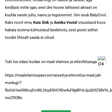
kindlasti mitte igav, sest ühe hoone lahtisest aknast on
kuulda naiste juttu, naeru ja tegutsemist. Siin asub BabyCool.
Kaks noort ema,
Kaia Sink
ja
Annika Vestel
otsustasid koos
hakata tootma külmutatud beebitoitu, sest poest sellist
toodet lihtsalt saada ei olnud.
Tule loe edasi kuidas on maal elamise ja ettevõtlusega
:
https://maalelamisepaev.ee/naised-ja-ettevotlus-maal-jah-
muidugi/?
fbclid=IwAR0IcqEmRILOtqdi5HC9Dw4uF8pBFHL6juQt9Z58VlA_
msZfX3Bs