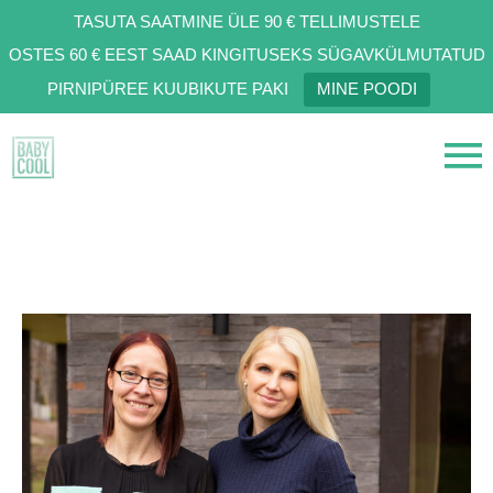
TASUTA SAATMINE ÜLE 90 € TELLIMUSTELE
OSTES 60 € EEST SAAD KINGITUSEKS SÜGAVKÜLMUTATUD
PIRNIPÜREE KUUBIKUTE PAKI
MINE POODI