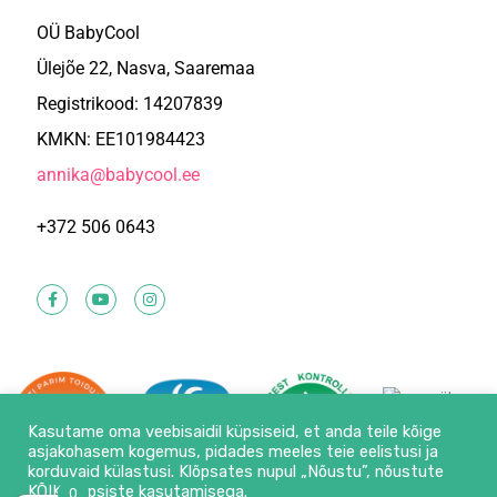
OÜ BabyCool
Ülejõe 22, Nasva, Saaremaa
Registrikood: 14207839
KMKN: EE101984423
annika@babycool.ee
+372 506 0643
Kasutame oma veebisaidil küpsiseid, et anda teile kõige
asjakohasem kogemus, pidades meeles teie eelistusi ja
korduvaid külastusi. Klõpsates nupul „Nõustu”, nõustute
KÕIKI küpsiste kasutamisega.
0