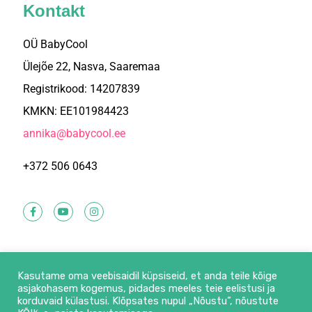
Kontakt
OÜ BabyCool
Ülejõe 22, Nasva, Saaremaa
Registrikood: 14207839
KMKN: EE101984423
annika@babycool.ee
+372 506 0643
Kasutame oma veebisaidil küpsiseid, et anda teile kõige
asjakohasem kogemus, pidades meeles teie eelistusi ja
korduvaid külastusi. Klõpsates nupul „Nõustu”, nõustute