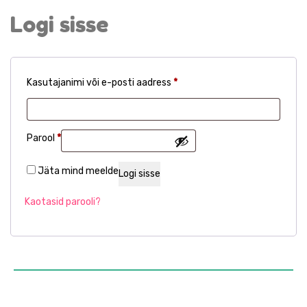
Logi sisse
Kasutajanimi või e-posti aadress
*
Parool
*
Jäta mind meelde
Logi sisse
Kaotasid parooli?