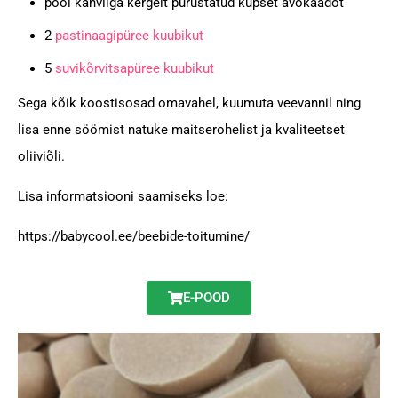
pool kahvliga kergelt purustatud küpset avokaadot
2
pastinaagipüree kuubikut
5
suvikõrvitsapüree kuubikut
Sega kõik koostisosad omavahel, kuumuta veevannil ning
lisa enne söömist natuke maitserohelist ja kvaliteetset
oliiviõli.
Lisa informatsiooni saamiseks loe:
https://babycool.ee/beebide-toitumine/
E-POOD