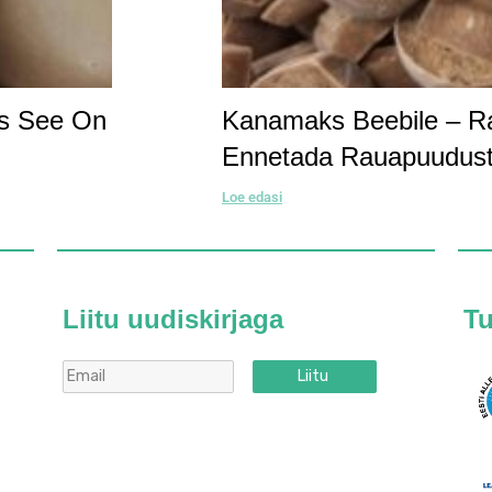
ks See On
Kanamaks Beebile – Rau
Ennetada Rauapuudus
Loe edasi
Liitu uudiskirjaga
T
Liitu