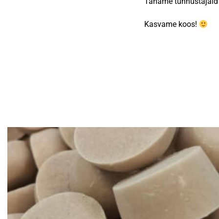
Täname tunnustajaid j
Kasvame koos!