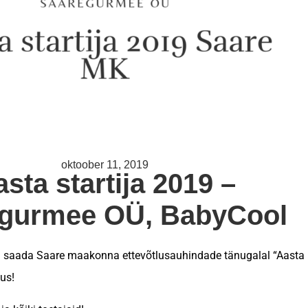
oktoober 11, 2019
sta startija 2019 –
gurmee OÜ, BabyCool
el saada Saare maakonna ettevõtlusauhindade tänugalal “Aasta
tus!