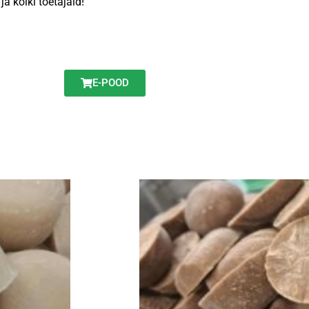
a kõiki toetajaid!
E-POOD