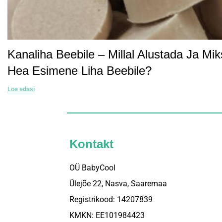
Kanaliha Beebile – Millal Alustada Ja Mi
Hea Esimene Liha Beebile?
Loe edasi
Kontakt
OÜ BabyCool
Ülejõe 22, Nasva, Saaremaa
Registrikood: 14207839
KMKN: EE101984423