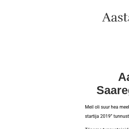
Aa
Saare
Meil oli suur hea me
startija 2019” tunnus