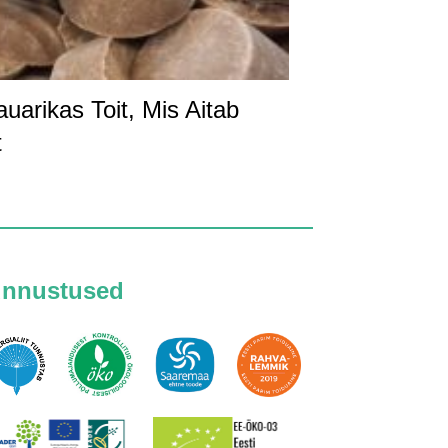
arikas Toit, Mis Aitab
t
unnustused