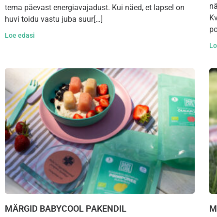
nä
tema päevast energiavajadust. Kui näed, et lapsel on
Kv
huvi toidu vastu juba suur[…]
po
Loe edasi
Lo
MÄRGID BABYCOOL PAKENDIL
M