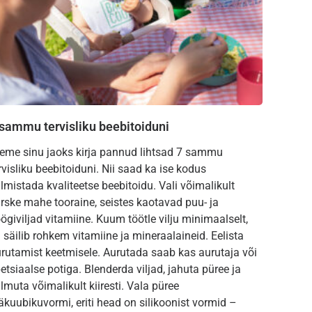
 sammu tervisliku beebitoiduni
eme sinu jaoks kirja pannud lihtsad 7 sammu
rvisliku beebitoiduni. Nii saad ka ise kodus
lmistada kvaliteetse beebitoidu. Vali võimalikult
rske mahe tooraine, seistes kaotavad puu- ja
ögiviljad vitamiine. Kuum töötle vilju minimaalselt,
i säilib rohkem vitamiine ja mineraalaineid. Eelista
rutamist keetmisele. Aurutada saab kas aurutaja või
etsiaalse potiga. Blenderda viljad, jahuta püree ja
lmuta võimalikult kiiresti. Vala püree
äkuubikuvormi, eriti head on silikoonist vormid –