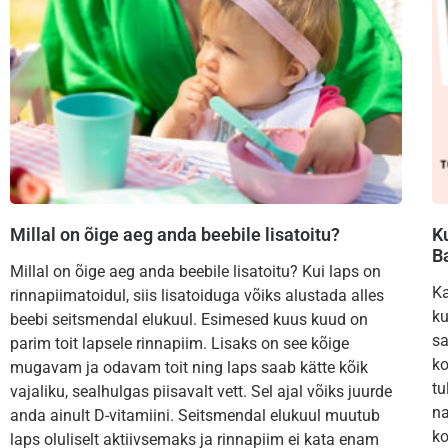
Millal on õige aeg anda beebile lisatoitu?
K
B
Millal on õige aeg anda beebile lisatoitu? Kui laps on
Ka
rinnapiimatoidul, siis lisatoiduga võiks alustada alles
ku
beebi seitsmendal elukuul. Esimesed kuus kuud on
sa
parim toit lapsele rinnapiim. Lisaks on see kõige
ko
mugavam ja odavam toit ning laps saab kätte kõik
tu
vajaliku, sealhulgas piisavalt vett. Sel ajal võiks juurde
na
anda ainult D-vitamiini. Seitsmendal elukuul muutub
ko
laps oluliselt aktiivsemaks ja rinnapiim ei kata enam