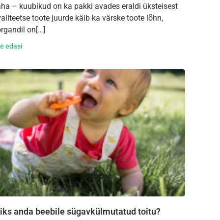
ha – kuubikud on ka pakki avades eraldi üksteisest
aliteetse toote juurde käib ka värske toote lõhn,
rgandil on[…]
e edasi
iks anda beebile sügavkülmutatud toitu?