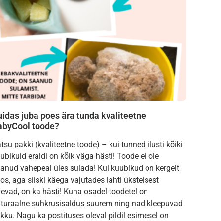
uidas juba poes ära tunda kvaliteetne
abyCool toode?
tsu pakki (kvaliteetne toode) – kui tunned ilusti kõiki
ubikuid eraldi on kõik väga hästi! Toode ei ole
anud vahepeal üles sulada! Kui kuubikud on kergelt
os, aga siiski käega vajutades lahti üksteisest
levad, on ka hästi! Kuna osadel toodetel on
turaalne suhkrusisaldus suurem ning nad kleepuvad
kku. Nagu ka postituses oleval pildil esimesel on