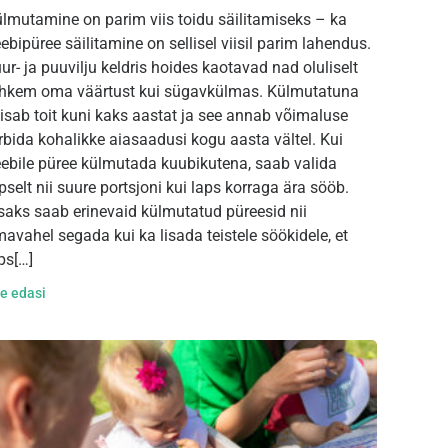
lmutamine on parim viis toidu säilitamiseks – ka
ebipüree säilitamine on sellisel viisil parim lahendus.
ur- ja puuvilju keldris hoides kaotavad nad oluliselt
hkem oma väärtust kui sügavkülmas. Külmutatuna
isab toit kuni kaks aastat ja see annab võimaluse
rbida kohalikke aiasaadusi kogu aasta vältel. Kui
ebile püree külmutada kuubikutena, saab valida
pselt nii suure portsjoni kui laps korraga ära sööb.
saks saab erinevaid külmutatud püreesid nii
avahel segada kui ka lisada teistele söökidele, et
ps[…]
e edasi