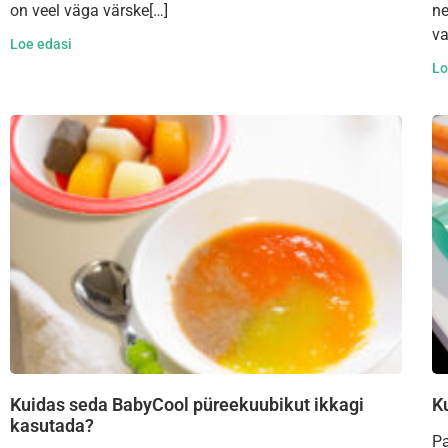
on veel väga värske[…]
ne
va
Loe edasi
Lo
Kuidas seda BabyCool püreekuubikut ikkagi
K
kasutada?
Pa