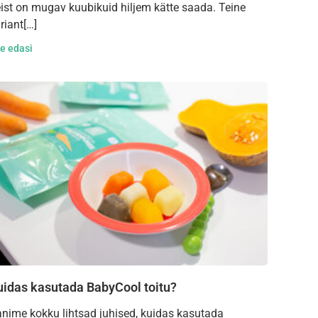
ist on mugav kuubikuid hiljem kätte saada. Teine
riant[…]
e edasi
uidas kasutada BabyCool toitu?
nime kokku lihtsad juhised, kuidas kasutada