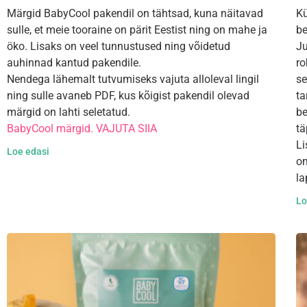
Märgid BabyCool pakendil on tähtsad, kuna näitavad
Kü
sulle, et meie tooraine on pärit Eestist ning on mahe ja
be
öko. Lisaks on veel tunnustused ning võidetud
Ju
auhinnad kantud pakendile.
ro
Nendega lähemalt tutvumiseks vajuta alloleval lingil
se
ning sulle avaneb PDF, kus kõigist pakendil olevad
ta
märgid on lahti seletatud.
be
BabyCool märgid. VAJUTA SIIA
tä
Li
Loe edasi
om
la
Lo