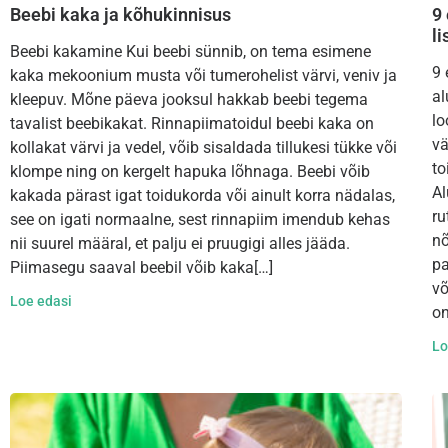
Beebi kaka ja kõhukinnisus
9
l
Beebi kakamine Kui beebi sünnib, on tema esimene
9 
kaka mekoonium musta või tumerohelist värvi, veniv ja
al
kleepuv. Mõne päeva jooksul hakkab beebi tegema
lo
tavalist beebikakat. Rinnapiimatoidul beebi kaka on
vä
kollakat värvi ja vedel, võib sisaldada tillukesi tükke või
to
klompe ning on kergelt hapuka lõhnaga. Beebi võib
Al
kakada pärast igat toidukorda või ainult korra nädalas,
ru
see on igati normaalne, sest rinnapiim imendub kehas
nõ
nii suurel määral, et palju ei pruugigi alles jääda.
pa
Piimasegu saaval beebil võib kaka[…]
võ
Loe edasi
on
Lo