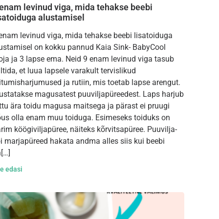
 enam levinud viga, mida tehakse beebi
isatoiduga alustamisel
enam levinud viga, mida tehakse beebi lisatoiduga
ustamisel on kokku pannud Kaia Sink- BabyCool
oja ja 3 lapse ema. Neid 9 enam levinud viga tasub
ltida, et luua lapsele varakult tervislikud
itumisharjumused ja rutiin, mis toetab lapse arengut.
ustatakse magusatest puuviljapüreedest. Laps harjub
ttu ära toidu magusa maitsega ja pärast ei pruugi
us olla enam muu toiduga. Esimeseks toiduks on
rim köögiviljapüree, näiteks kõrvitsapüree. Puuvilja-
i marjapüreed hakata andma alles siis kui beebi
[…]
e edasi