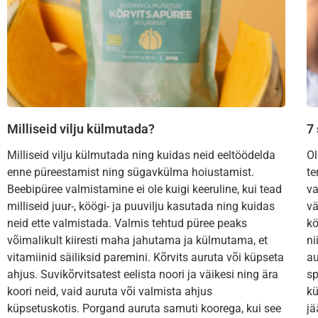
Milliseid vilju külmutada?
7
Milliseid vilju külmutada ning kuidas neid eeltöödelda
Ol
enne püreestamist ning sügavkülma hoiustamist.
te
Beebipüree valmistamine ei ole kuigi keeruline, kui tead
va
milliseid juur-, köögi- ja puuvilju kasutada ning kuidas
vä
neid ette valmistada. Valmis tehtud püree peaks
kö
võimalikult kiiresti maha jahutama ja külmutama, et
ni
vitamiinid säiliksid paremini. Kõrvits auruta või küpseta
au
ahjus. Suvikõrvitsatest eelista noori ja väikesi ning ära
sp
koori neid, vaid auruta või valmista ahjus
kü
küpsetuskotis. Porgand auruta samuti koorega, kui see
jä